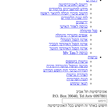
לימודים
רישום לאוניברסיטה
מידע למתעניינים בלימודים
חישוב סיכויי קבלה לתואר ראשון
לוח שנת הלימודים
ידיעונים
כניסה לאזור האישי
סגל ומינהלה
אגפים ומשרדי מינהלה
ארגון הסגל המנהלי
ארגון הסגל האקדמי הבכיר
ארגון הסגל האקדמי הזוטר
כניסה ל-My Tau
נגישות
נגישות בקמפוס
מניעה וטיפול בהטרדה מינית
הנחיות בדבר חוק חופש המידע
הצהרת נגישות
הגנת הפרטיות
תנאי שימוש
אוניברסיטת תל אביב
P.O. Box 39040, Tel Aviv 6997801
חיפוש באתר זה
חיפוש בכל האוניברסיטה