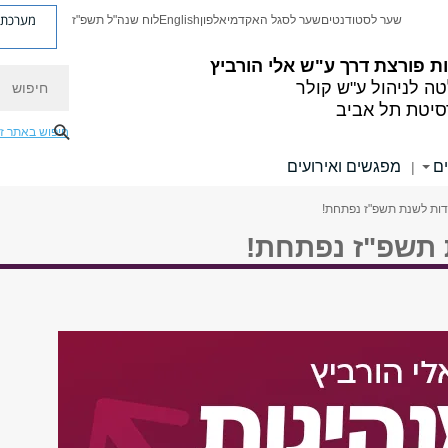
מערכת פ
שער לסטודנטים
שער לסגל האקדמי
אלפון
English
לוח שנה"ל תשפ"ז
ת פורצת דרך ע"ש אלי הורביץ
חיפוש
ה לניהול ע"ש קולר
סיטת תל אביב
חיפוש באתר ז
ם
מפגשים ואירועים
|
ות לשנת תשפ"ז נפתחת!
תשפ"ז נפתחת!