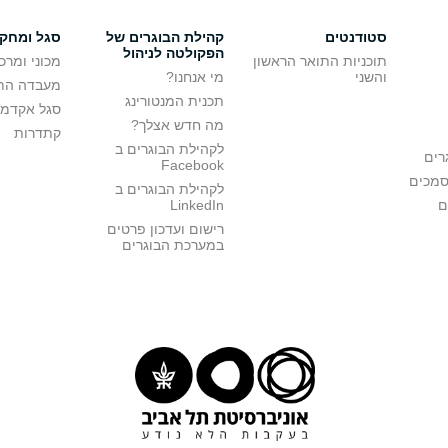
סטודנטים
קהילת הבוגרים של
סגל ומחק
הפקולטה לניהול
תוכניות התואר הראשון
מכוני ומרכ
והשני
מי אנחנו?
מעבדה הת
תכנית המנטורינג
סגל אקדמי
מה חדש אצלך?
קתדרות
לקהילת הבוגרים ב
רים
Facebook
סמכים
לקהילת הבוגרים ב
ם
LinkedIn
רישום ועדכון פרטים
במערכת הבוגרים