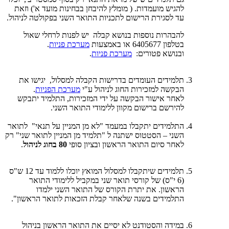
להגיש מועמדות. ( מומלץ להיבחן בבחינות מועד א') וזאת
עד לסגירת הרישום לתכניות התואר השני בפקולטה לניהול.
להבהרות נוספות בנושא קבלה יש לפנות לרחלי שאול
בטלפון 6405677 או באמצעות
מערכת פניות
.
ובנושא פטורים:
מערכת פניות
.
תלמידים העומדים בדרישות הקבלה למסלול, יגישו את
הבקשה למזכירות החוג לניהול ע"י
מערכת הפניות
.
לאחר אישור הבקשה על ידי המזכירות, התלמיד יתבקש
להירשם ברישום מקוון ללימודי התואר השני.
התלמידים יתקבלו במעמד "לא מן המניין על תנאי" לתואר
השני – הסטטוס ישתנה ל "תלמיד מן המניין לתואר שני" רק
לאחר סיום התואר הראשון ובציון סופי
80 בחוג לניהול
.
תלמידים שיתקבלו למסלול המואץ יוכלו ללמוד עד 12 ש"ס
(6 י"ס) של קורסי תואר שני במקביל ללימודי התואר
הראשון. את יתרת הקורס של התואר השני ילמדו
התלמידים בשנה שלאחר קבלת הזכאות לתואר הראשון".
במידה והסטודנט לא יסיים את התואר הראשון בניהול