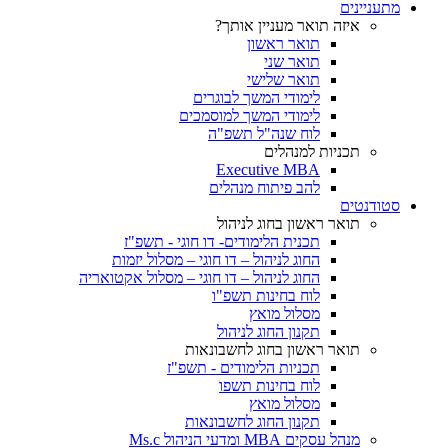
מתעניינים
איזה תואר מעניין אותך?
תואר ראשון
תואר שני
תואר שלישי
לימודי המשך לבוגרים
לימודי המשך למוסמכים
לוח שנה"ל תשפ"ה
תכניות למנהלים
Executive MBA
להב פיתוח מנהלים
סטודנטים
תואר ראשון בחוג לניהול
תכנית הלימודים- דו חוגי - תשפ"ז
החוג לניהול – דו חוגי – מסלול יזמות
החוג לניהול – דו חוגי – מסלול אקטואריה
לוח בחינות תשפ"ו
מסלול מואץ
תקנון החוג לניהול
תואר ראשון בחוג לחשבונאות
תכניות הלימודים - תשפ"ז
לוח בחינות תשפו
מסלול מואץ
תקנון החוג לחשבונאות
מנהל עסקים MBA ומדעי הניהול Ms.c