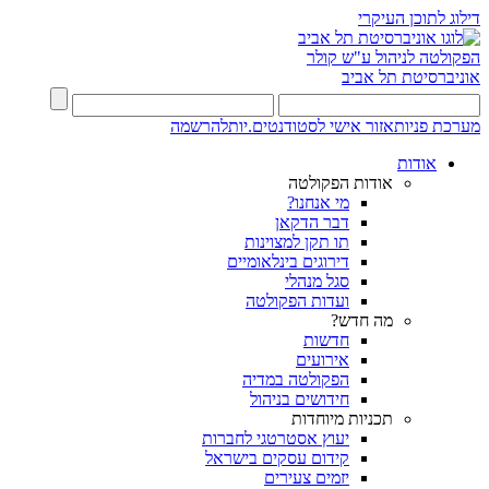
דילוג לתוכן העיקרי
הפקולטה לניהול ע"ש קולר
אוניברסיטת תל אביב
מערכת פניות
אזור אישי לסטודנטים.יות
להרשמה
אודות
אודות הפקולטה
מי אנחנו?
דבר הדקאן
תו תקן למצוינות
דירוגים בינלאומיים
סגל מנהלי
ועדות הפקולטה
מה חדש?
חדשות
אירועים
הפקולטה במדיה
חידושים בניהול
תכניות מיוחדות
יעוץ אסטרטגי לחברות
קידום עסקים בישראל
יזמים צעירים