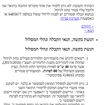
הבהרה חשובה: לא ניתן ללמוד את אחד מקורסי החובה בתואר שני
ולקבל עליו פטור בחוג לניהול.
בנושא קבלה ופטורים יש לפנות לרחלי שאול בטלפון 6405677 או
באמצעות
מערכת פניות
.
< הקודם
הבא >
הגשת בקשה, תנאי הקבלה ונהלי המסלול
הגשת בקשה, תנאי הקבלה ונהלי המסלול
רשאים להגיש את מועמדותם תלמידים פעילים בחוג לניהול
שהחלו את לימודיהם משנת הלימודים תשע"ו (2015/2016),
אשר סיימו
40 ש"ס
לפחות מקורסי החוג לניהול, בציון
ממוצע משוקלל של
80 לפחות.
המועמדים פטורים
ממבחן GMAT/ פסיכומטרי.
ניתן להירשם למסלול המואץ לסמסטר א בלבד. יש לעקוב
אחר מועדי הרישום המקוון ללימודי התואר השני
באתר. הרישום לסססטר ב' יתאפשר רק אם ייפתח רישום
לתואר שני לסמסטר זה. הפקולטה לא מתחייבת לפתוח
רישום לסמסטר ב'.
גם תלמידים שישלימו את התנאי רק בסוף סמסטר ב', יוכלו