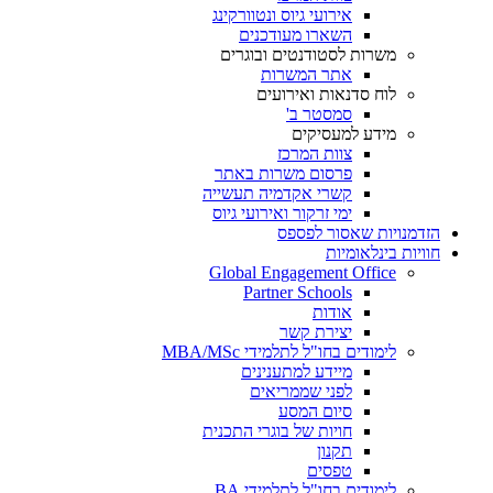
אירועי גיוס ונטוורקינג
השארו מעודכנים
משרות לסטודנטים ובוגרים
אתר המשרות
לוח סדנאות ואירועים
סמסטר ב'
מידע למעסיקים
צוות המרכז
פרסום משרות באתר
קשרי אקדמיה תעשייה
ימי זרקור ואירועי גיוס
הזדמנויות שאסור לפספס
חוויות בינלאומיות
Global Engagement Office
Partner Schools
אודות
יצירת קשר
לימודים בחו"ל לתלמידי MBA/MSc
מיידע למתענינים
לפני שממריאים
סיום המסע
חויות של בוגרי התכנית
תקנון
טפסים
לימודים בחו"ל לתלמידי BA