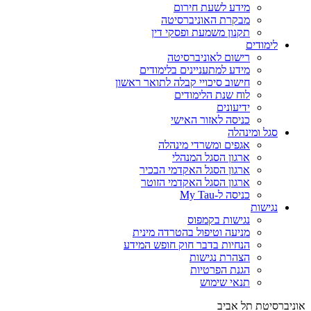
מידע לשעת חירום
מבקרת האוניברסיטה
תקנון משמעת ופסקי דין
לימודים
רישום לאוניברסיטה
מידע למתעניינים בלימודים
חישוב סיכויי קבלה לתואר ראשון
לוח שנת הלימודים
ידיעונים
כניסה לאזור האישי
סגל ומינהלה
אגפים ומשרדי מינהלה
ארגון הסגל המנהלי
ארגון הסגל האקדמי הבכיר
ארגון הסגל האקדמי הזוטר
כניסה ל-My Tau
נגישות
נגישות בקמפוס
מניעה וטיפול בהטרדה מינית
הנחיות בדבר חוק חופש המידע
הצהרת נגישות
הגנת הפרטיות
תנאי שימוש
אוניברסיטת תל אביב