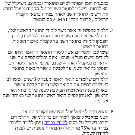
במסגרת הזמן המותר לסיום התואר* ובממוצע משוקלל של
80 לפחות, רישומו לתואר השני יבוטל. הסטודנט יוכל לחדש
את רישומו לתואר השני לאחר עמידה בתנאי הקבלה
הרגילים , לרבות מבחן GMAT/ פסיכומטרי.
תלמיד במסלול זה אשר משך לימודי התואר הראשון שלו,
בחוג לניהול או בחוג השני יתארך מעבר ל-3 שנים, יתכן
ויופסקו לימודיו בתואר השני עד לקבלת אישור הזכאות
בתואר הראשון.
שימו לב
: תלמידים אשר לימודי התואר הראשון אותו הם
לומדים ימשכו מעל 3 שנים - אינם יכולים לסיים את שני
התארים במקביל לאחר 4 שנים, ועל פי התקנון לימודיהם
יופסקו בתואר השני, עד לקבלת אישור הזכאות בתואר
הראשון.
תלמידים שלומדים תואר ראשון מעבר ל-3 שנים, שימו לב
כי עליכם לסיים את התואר השני (מועד קבלת אישור
זכאות) בשנה האקדמית העוקבת לשנה של סיום התואר
הראשון. לא ניתן לסיים תואר ראשון ותואר שני באותה שנה
אקדמית.
המתקבלים למסלול יוכלו להירשם לקורסי התואר
השני
במקביל
להמשך לימודיהם בחוג לניהול. התלמידים
יחויבו בשכ"ל על בסיס
לימודי צבירה
(ניתן ללמוד בלימודי
צבירה עד 75% מהתואר) להבהרות נוספות יש לפנות
ליחידה לשכ"ל.