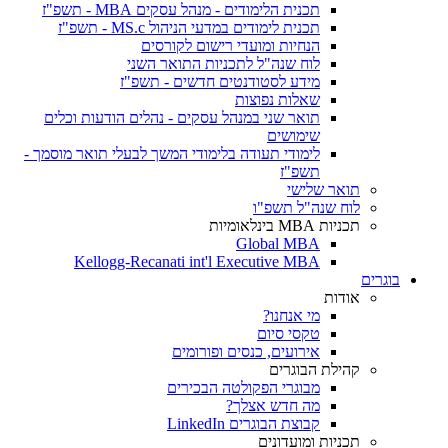
תכנית הלימודים - מנהל עסקים MBA - תשפ"ז
תכנית לימודים במדעי הניהול MS.c - תשפ"ז
הנחיות ומועדי רישום לקורסים
לוח שנה"ל לתכניות התואר השני
מידע לסטודנטים חדשים - תשפ"ז
שאלות נפוצות
תואר שני במנהל עסקים - נהלים הודעות וכלים
שימושים
לימודי תעודה בלימודי המשך לבעלי תואר מוסמך -
תשפ"ז
תואר שלישי
לוח שנה"ל תשפ"ו
תכניות MBA בינלאומיות
Global MBA
Kellogg-Recanati int'l Executive MBA
בוגרים
אודות
מי אנחנו?
טקסי סיום
אירועים, כנסים ופורומים
קהילת הבוגרים
מבוגרי הפקולטה הבכירים
מה חדש אצלך?
קבוצת הבוגרים LinkedIn
תכניות ומועדונים