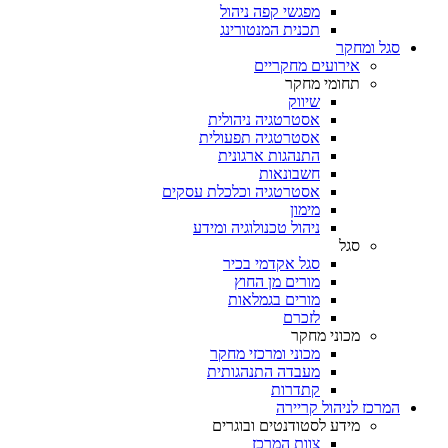
מפגשי קפה ניהול
תכנית המנטורינג
סגל ומחקר
אירועים מחקריים
תחומי מחקר
שיווק
אסטרטגיה ניהולית
אסטרטגיה תפעולית
התנהגות ארגונית
חשבונאות
אסטרטגיה וכלכלת עסקים
מימון
ניהול טכנולוגיה ומידע
סגל
סגל אקדמי בכיר
מורים מן החוץ
מורים בגמלאות
לזכרם
מכוני מחקר
מכוני ומרכזי מחקר
מעבדה התנהגותית
קתדרות
המרכז לניהול קריירה
מידע לסטודנטים ובוגרים
צוות המרכז