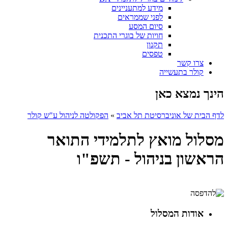
מידע למתעניינים
לפני שממראים
סיום המסע
חויות של בוגרי התכנית
תקנון
טפסים
צרו קשר
קולר בתעשייה
הינך נמצא כאן
לדף הבית של אוניברסיטת תל אביב
»
הפקולטה לניהול ע"ש קולר
מסלול מואץ לתלמידי התואר
הראשון בניהול - תשפ"ו
אודות המסלול