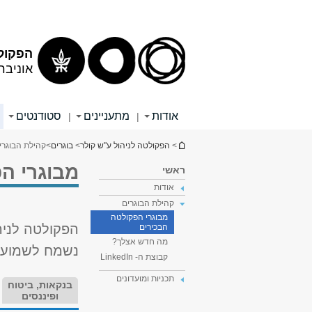
הפקולט
אוניבר
אודות
מתעניינים
סטודנטים
|
|
הינך נמצא כאן
>
הפקולטה לניהול ע"ש קולר
>
בוגרים
>
קהילת הבוגרי
מבוגרי ה
ראשי
אודות
קהילת הבוגרים
מבוגרי הפקולטה
הפקולטה לניה
הבכירים
מה חדש אצלך?
נשמח לשמוע 
קבוצת ה- LinkedIn
תכניות ומועדונים
בנקאות, ביטוח
ופיננסים