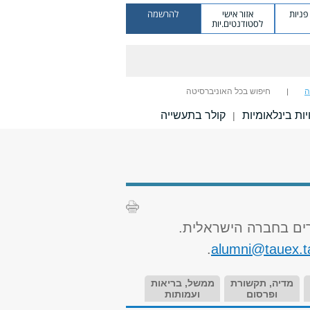
ניות
אזור אישי
להרשמה
לסטודנטים.יות
ה
חיפוש בכל האוניברסיטה
יות בינלאומיות
קולר בתעשייה
|
רים בחברה הישראלית.
.
alumni@tauex.ta
מדיה, תקשורת
ממשל, בריאות
ופרסום
ועמותות