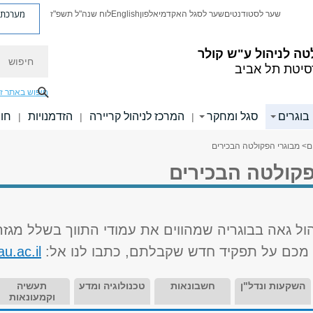
מערכת פ
שער לסטודנטים
שער לסגל האקדמי
אלפון
English
לוח שנה"ל תשפ"ז
חיפוש
ה לניהול ע"ש קולר
סיטת תל אביב
חיפוש באתר ז
בוגרים
סגל ומחקר
המרכז לניהול קריירה
הזדמנויות
חוו
|
|
|
ם
> מבוגרי הפקולטה הבכירים
פקולטה הבכירים
ול גאה בבוגריה שמהווים את עמודי התווך בשלל מגז
מכם על תפקיד חדש שקבלתם, כתבו לנו אל:
u.ac.il
השקעות ונדל"ן
חשבונאות
טכנולוגיה ומדע
תעשיה
וקמעונאות