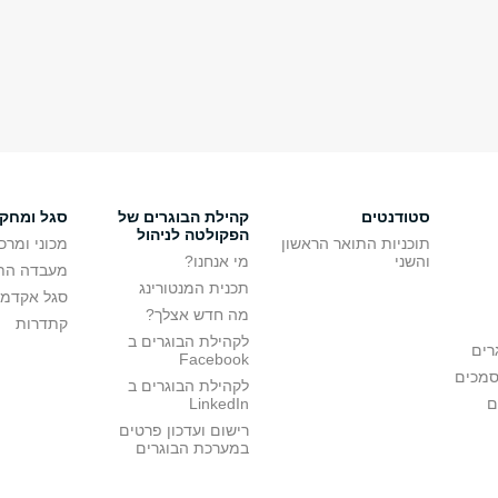
סטודנטים
קהילת הבוגרים של
סגל ומחק
הפקולטה לניהול
תוכניות התואר הראשון
מכוני ומרכ
והשני
מי אנחנו?
מעבדה הת
תכנית המנטורינג
סגל אקדמי
מה חדש אצלך?
קתדרות
לקהילת הבוגרים ב
רים
Facebook
סמכים
לקהילת הבוגרים ב
ם
LinkedIn
רישום ועדכון פרטים
במערכת הבוגרים