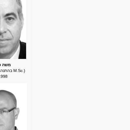
משה פ
(.M.Sc בהת
1998)