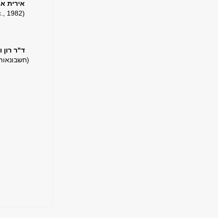
אירית אי
(M.Sc., 1982)
ד"ר רון 
​(חשבונאות 1995