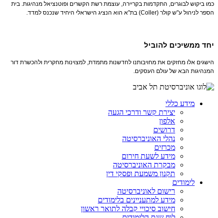
כמו ביקוש לבוגרים, התקדמות בקריירה, עוצמת רשת הקשרים ופוטנציאל מנהיגות. בית
הספר לניהול ע"ש קולר
(Coller)
בת"א הוא הנציג הישראלי היחיד שנכנס למדד.
יחד ממשיכים להוביל
הישגים אלו מחזקים את מחויבותנו לחדשנות מתמדת, למצוינות מחקרית ולהכשרת דור
המנהיגות הבא של עולם העסקים
.
מידע כללי
יצירת קשר ודרכי הגעה
אלפון
דרושים
נהלי האוניברסיטה
מכרזים
מידע לשעת חירום
מבקרת האוניברסיטה
תקנון משמעת ופסקי דין
לימודים
רישום לאוניברסיטה
מידע למתעניינים בלימודים
חישוב סיכויי קבלה לתואר ראשון
לוח שנת הלימודים