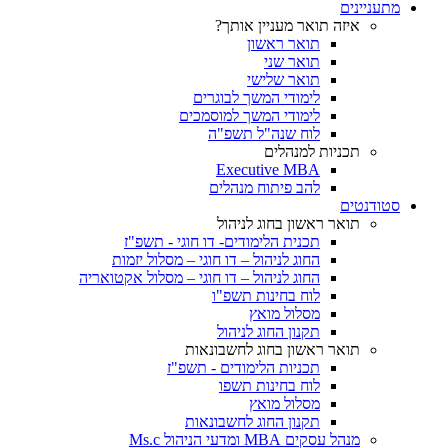
מתעניינים
איזה תואר מעניין אותך?
תואר ראשון
תואר שני
תואר שלישי
לימודי המשך לבוגרים
לימודי המשך למוסמכים
לוח שנה"ל תשפ"ה
תכניות למנהלים
Executive MBA
להב פיתוח מנהלים
סטודנטים
תואר ראשון בחוג לניהול
תכנית הלימודים- דו חוגי - תשפ"ז
החוג לניהול – דו חוגי – מסלול יזמות
החוג לניהול – דו חוגי – מסלול אקטואריה
לוח בחינות תשפ"ו
מסלול מואץ
תקנון החוג לניהול
תואר ראשון בחוג לחשבונאות
תכניות הלימודים - תשפ"ז
לוח בחינות תשפו
מסלול מואץ
תקנון החוג לחשבונאות
מנהל עסקים MBA ומדעי הניהול Ms.c