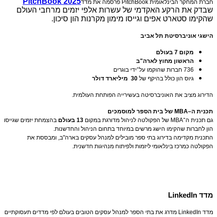
PitchBook 2025
חברת המחקר הבינלאומית
PitchBook
פרסמה את מדד
שבדק את הרקע האקדמי של עשרות אלפי יזמים מרחבי העולם
שהקימו סטארט אפים וגייסו מימון מקרנות הון סיכון
.
הישגי אוניברסיטת תל אביב
מקום 7 בעולם
הראשון מחוץ לארה"ב
736 חברות שהוקמו על־ידי בוגרים
גיוס הון כולל בהיקף של
30
מיליארד דולר
הדירוג מציב את האוניברסיטה בעשירייה הפותחת העולמית.
תכנית ה
–MBA
של בית הספר למוסמכים
גם תכנית ה־
MBA
של הפקולטה לניהול מדורגת במקום
13
בעולם
בהצמחת יזמים שגייסו
הון לחברות שהקימו הישג מרשים במיוחד בתחום הניהול והחדשנות
.
התכנית מקדימה בדירוג בתי ספר מובילים למנהל עסקים בארה"ב, ומבססת את
הפקולטה כמרכז בינלאומי ליזמות ולפיתוח מנהיגות חדשנית
.
מדד
LinkedIn
מדד
LinkedIn
מדרג את בתי הספר למנהל עסקים הטובים בעולם לפי מדדים תעסוקתיים