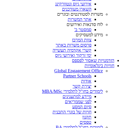
אירועי גיוס ונטוורקינג
השארו מעודכנים
משרות לסטודנטים ובוגרים
אתר המשרות
לוח סדנאות ואירועים
סמסטר ב'
מידע למעסיקים
צוות המרכז
פרסום משרות באתר
קשרי אקדמיה תעשייה
ימי זרקור ואירועי גיוס
הזדמנויות שאסור לפספס
חוויות בינלאומיות
Global Engagement Office
Partner Schools
אודות
יצירת קשר
לימודים בחו"ל לתלמידי MBA/MSc
מיידע למתענינים
לפני שממריאים
סיום המסע
חויות של בוגרי התכנית
תקנון
טפסים
לימודים בחו"ל לתלמידי BA