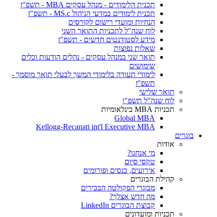
תכנית הלימודים - מנהל עסקים MBA - תשפ"ז
תכנית לימודים במדעי הניהול MS.c - תשפ"ז
הנחיות ומועדי רישום לקורסים
לוח שנה"ל לתכניות התואר השני
מידע לסטודנטים חדשים - תשפ"ז
שאלות נפוצות
תואר שני במנהל עסקים - נהלים הודעות וכלים
שימושים
לימודי תעודה בלימודי המשך לבעלי תואר מוסמך -
תשפ"ז
תואר שלישי
לוח שנה"ל תשפ"ו
תכניות MBA בינלאומיות
Global MBA
Kellogg-Recanati int'l Executive MBA
בוגרים
אודות
מי אנחנו?
טקסי סיום
אירועים, כנסים ופורומים
קהילת הבוגרים
מבוגרי הפקולטה הבכירים
מה חדש אצלך?
קבוצת הבוגרים LinkedIn
תכניות ומועדונים