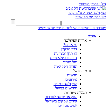
דילוג לתוכן העיקרי
הפקולטה לניהול ע"ש קולר
אוניברסיטת תל אביב
מערכת פניות
אזור אישי לסטודנטים.יות
להרשמה
אודות
אודות הפקולטה
מי אנחנו?
דבר הדקאן
תו תקן למצוינות
דירוגים בינלאומיים
סגל מנהלי
ועדות הפקולטה
מה חדש?
חדשות
אירועים
הפקולטה במדיה
חידושים בניהול
תכניות מיוחדות
יעוץ אסטרטגי לחברות
קידום עסקים בישראל
יזמים צעירים