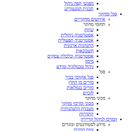
מפגשי קפה ניהול
תכנית המנטורינג
סגל ומחקר
אירועים מחקריים
תחומי מחקר
שיווק
אסטרטגיה ניהולית
אסטרטגיה תפעולית
התנהגות ארגונית
חשבונאות
אסטרטגיה וכלכלת עסקים
מימון
ניהול טכנולוגיה ומידע
סגל
סגל אקדמי בכיר
מורים מן החוץ
מורים בגמלאות
לזכרם
מכוני מחקר
מכוני ומרכזי מחקר
מעבדה התנהגותית
קתדרות
המרכז לניהול קריירה
מידע לסטודנטים ובוגרים
צוות המרכז