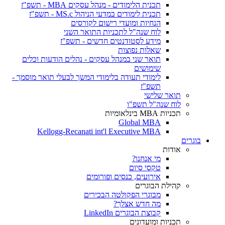
תכנית הלימודים - מנהל עסקים MBA - תשפ"ז
תכנית לימודים במדעי הניהול MS.c - תשפ"ז
הנחיות ומועדי רישום לקורסים
לוח שנה"ל לתכניות התואר השני
מידע לסטודנטים חדשים - תשפ"ז
שאלות נפוצות
תואר שני במנהל עסקים - נהלים הודעות וכלים
שימושים
לימודי תעודה בלימודי המשך לבעלי תואר מוסמך -
תשפ"ז
תואר שלישי
לוח שנה"ל תשפ"ו
תכניות MBA בינלאומיות
Global MBA
Kellogg-Recanati int'l Executive MBA
בוגרים
אודות
מי אנחנו?
טקסי סיום
אירועים, כנסים ופורומים
קהילת הבוגרים
מבוגרי הפקולטה הבכירים
מה חדש אצלך?
קבוצת הבוגרים LinkedIn
תכניות ומועדונים