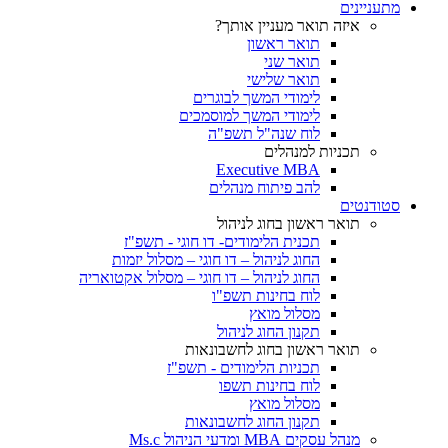
מתעניינים
איזה תואר מעניין אותך?
תואר ראשון
תואר שני
תואר שלישי
לימודי המשך לבוגרים
לימודי המשך למוסמכים
לוח שנה"ל תשפ"ה
תכניות למנהלים
Executive MBA
להב פיתוח מנהלים
סטודנטים
תואר ראשון בחוג לניהול
תכנית הלימודים- דו חוגי - תשפ"ז
החוג לניהול – דו חוגי – מסלול יזמות
החוג לניהול – דו חוגי – מסלול אקטואריה
לוח בחינות תשפ"ו
מסלול מואץ
תקנון החוג לניהול
תואר ראשון בחוג לחשבונאות
תכניות הלימודים - תשפ"ז
לוח בחינות תשפו
מסלול מואץ
תקנון החוג לחשבונאות
מנהל עסקים MBA ומדעי הניהול Ms.c