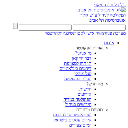
דילוג לתוכן העיקרי
הפקולטה לניהול ע"ש קולר
אוניברסיטת תל אביב
מערכת פניות
אזור אישי לסטודנטים.יות
להרשמה
אודות
אודות הפקולטה
מי אנחנו?
דבר הדקאן
תו תקן למצוינות
דירוגים בינלאומיים
סגל מנהלי
ועדות הפקולטה
מה חדש?
חדשות
אירועים
הפקולטה במדיה
חידושים בניהול
תכניות מיוחדות
יעוץ אסטרטגי לחברות
קידום עסקים בישראל
יזמים צעירים