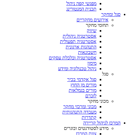
מפגשי קפה ניהול
תכנית המנטורינג
סגל ומחקר
אירועים מחקריים
תחומי מחקר
שיווק
אסטרטגיה ניהולית
אסטרטגיה תפעולית
התנהגות ארגונית
חשבונאות
אסטרטגיה וכלכלת עסקים
מימון
ניהול טכנולוגיה ומידע
סגל
סגל אקדמי בכיר
מורים מן החוץ
מורים בגמלאות
לזכרם
מכוני מחקר
מכוני ומרכזי מחקר
מעבדה התנהגותית
קתדרות
המרכז לניהול קריירה
מידע לסטודנטים ובוגרים
צוות המרכז