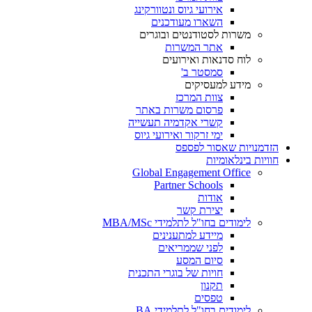
אירועי גיוס ונטוורקינג
השארו מעודכנים
משרות לסטודנטים ובוגרים
אתר המשרות
לוח סדנאות ואירועים
סמסטר ב'
מידע למעסיקים
צוות המרכז
פרסום משרות באתר
קשרי אקדמיה תעשייה
ימי זרקור ואירועי גיוס
הזדמנויות שאסור לפספס
חוויות בינלאומיות
Global Engagement Office
Partner Schools
אודות
יצירת קשר
לימודים בחו"ל לתלמידי MBA/MSc
מיידע למתענינים
לפני שממריאים
סיום המסע
חויות של בוגרי התכנית
תקנון
טפסים
לימודים בחו"ל לתלמידי BA