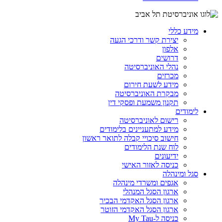
מידע כללי
יצירת קשר ודרכי הגעה
אלפון
דרושים
נהלי האוניברסיטה
מכרזים
מידע לשעת חירום
מבקרת האוניברסיטה
תקנון משמעת ופסקי דין
לימודים
רישום לאוניברסיטה
מידע למתעניינים בלימודים
חישוב סיכויי קבלה לתואר ראשון
לוח שנת הלימודים
ידיעונים
כניסה לאזור האישי
סגל ומינהלה
אגפים ומשרדי מינהלה
ארגון הסגל המנהלי
ארגון הסגל האקדמי הבכיר
ארגון הסגל האקדמי הזוטר
כניסה ל-My Tau