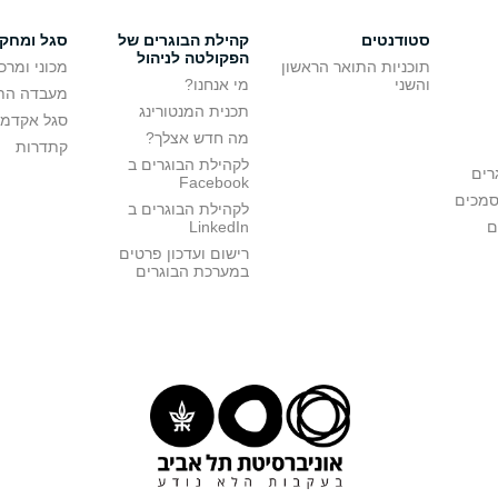
סטודנטים
קהילת הבוגרים של
סגל ומחק
הפקולטה לניהול
תוכניות התואר הראשון
מכוני ומרכ
והשני
מי אנחנו?
מעבדה הת
תכנית המנטורינג
סגל אקדמי
מה חדש אצלך?
קתדרות
לקהילת הבוגרים ב
רים
Facebook
סמכים
לקהילת הבוגרים ב
ם
LinkedIn
רישום ועדכון פרטים
במערכת הבוגרים