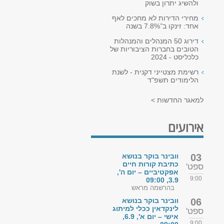
ולהשיג יתרון בשוק
מחירי הדירות לא מחכים לאף
אחד: זינקו ב־7.8% בשנה
דירוג 50 המנהלים והמנהלות
הטובים בחברות הציבוריות של
כלכליסט - 2024
רשימת מצטייני דקנית - לשנת
הלימודים תשפ"ד
למאגר החדשות >
אירועים
03
וובינר בוקר בנושא
כתיבת קורות חיים
ספט'
אפקטיביים – יום ה',
9:00
3.9, 09:00
בהרשמה מראש
06
וובינר בוקר בנושא
לינקדאין ככלי למיתוג
ספט'
אישי – יום א', 6.9,
9:00