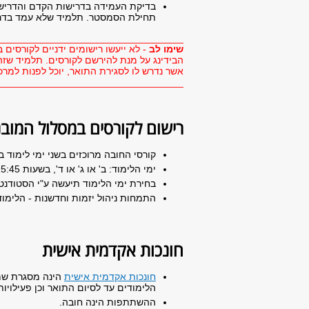
בדיקת העמידה בדרישות הקדם והדרישו
תחילת הסמסטר. תלמיד שלא עמד בדרי
__________________________________
שימו לב
- לא ייעשו רישומים ידניים לקורסי
הבידינג על מנת להירשם לקורסים. תלמיד שזה
אשר נדרש לו לסגירת התואר, יוכל לפנות למרכ
__________________________________
רישום לקורסים במסלול המוב
קורסי החובה מרוכזים בשני ימי לימוד בשבוע ונלמדים בש
ימי הלימוד: ב' או ג' או ד', בשעות 15:45 - 21:30 ויום נוסף, ביום ו', בשעות: 08:00 - 13:45.
בחירת ימי הלימוד תיעשה ע"י הסטודנט
התמחות ניהול יזמות וחדשנות - הלימודי
חונכות אקדמית אישית
חונכות אקדמית אישית
הינה מסגרת שמא
הלימודים עד לסיום התואר וכן פעילויו
ההשתתפות הינה חובה.