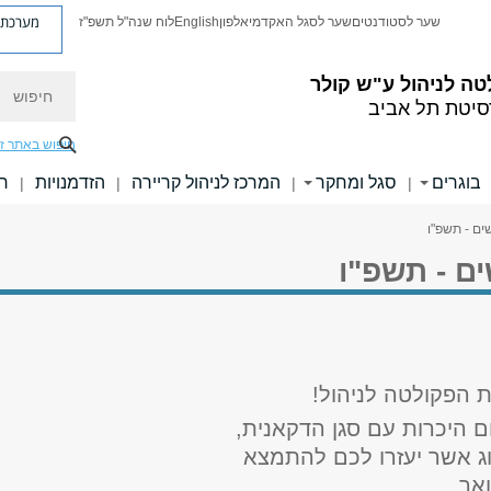
מערכת פ
שער לסטודנטים
שער לסגל האקדמי
אלפון
English
לוח שנה"ל תשפ"ז
חיפוש
ה לניהול ע"ש קולר
סיטת תל אביב
חיפוש באתר ז
בוגרים
סגל ומחקר
המרכז לניהול קריירה
הזדמנויות
חו
|
|
|
|
ים - תשפ"ו
ם - תשפ"ו
 הפקולטה לניהול!
ום היכרות עם סגן הדקאנית,
חוג אשר יעזרו לכם להתמצא
אר.