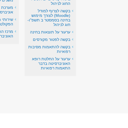
משנים ק
החוג לניהול
מערכת ח
בקשה לצרוף למודל
אוניברס
(Moodle) לצורך מימוש
שירותי 
בחינה בסמסטר ב תשפ"ו-
הפקולט
חוג לניהול
מרכז הת
ערעור על תוצאות בחינה
האוניבר
בקשה לפטור מקורסים
בקשה להתאמות מסיבות
רפואיות
ערעור על החלטת רופא
האוניברסיטה בדבר
התאמות רפואיות