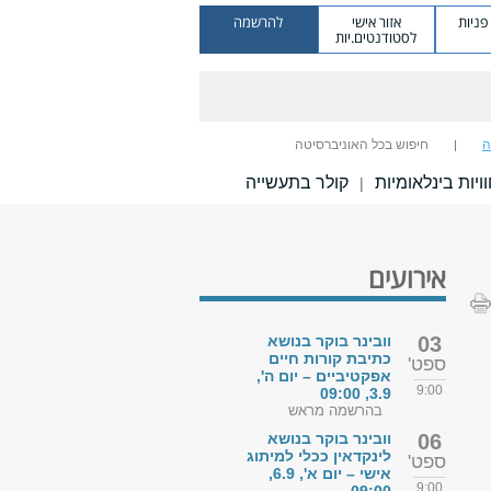
ניות
אזור אישי
להרשמה
לסטודנטים.יות
ה
חיפוש בכל האוניברסיטה
ויות בינלאומיות
קולר בתעשייה
|
אירועים
03
וובינר בוקר בנושא
כתיבת קורות חיים
ספט'
אפקטיביים – יום ה',
9:00
3.9, 09:00
בהרשמה מראש
06
וובינר בוקר בנושא
לינקדאין ככלי למיתוג
ספט'
אישי – יום א', 6.9,
9:00