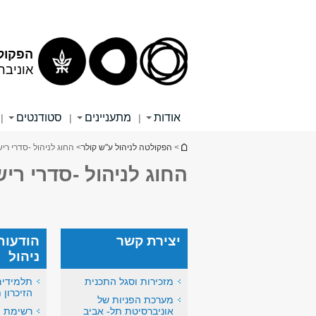
הפקולט
אוניבר
אודות
מתעניינים
סטודנטים
|
|
|
הינך נמצא כאן
>
הפקולטה לניהול ע"ש קולר
> החוג לניהול -סדרי רי
החוג לניהול -סדרי רי
יצירת קשר
הודעות
ניהול
מזכירות וסגל התכנית
תלמידים
הזיכרון 
מערכת הפניות של
אוניברסיטת תל- אביב
רשימת מ