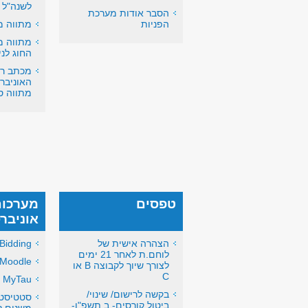
לשנה"ל 
הסבר אודות מערכת
הפניות
מתווה מ
מתווה מ
החוג לני
מכתב רק
מתווה ס
טפסים
מערכות
אוניבר
הצהרה אישית של
Bidding
לוחם.ת לאחר 21 ימים
Moodle
לצורך שיוך לקבוצה B או
C
MyTau מידע אישי
בקשה לרישום/ שינוי/
סטטיסטי
ביטול קורסים- ב תשפ"ו-