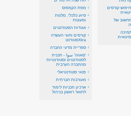
ודמות
לוח שנת הלימודים
יפוש קורסים
מפת הקמפוס
יטאית
סיוע כלכלי, מלגות
מחשוב של
ומעונות
ה
אגודות הסטודנטים
מיכה
קורסים וחוגי העשרה
סיטאית
Xtraסטודנט
ספריית מדעי החברה
'סאווה' سوا - תכנית
לסטודנטים וסטודנטיות
מהחברה הערבית
פנאי סטודנטיאלי
מעורבות חברתית
ארכיון תכניות לימוד
לתואר ראשון בניהול