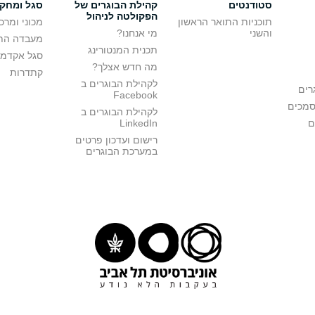
סטודנטים
קהילת הבוגרים של
סגל ומחק
הפקולטה לניהול
תוכניות התואר הראשון
מכוני ומרכ
והשני
מי אנחנו?
מעבדה הת
תכנית המנטורינג
סגל אקדמי
מה חדש אצלך?
קתדרות
לקהילת הבוגרים ב
רים
Facebook
סמכים
לקהילת הבוגרים ב
ם
LinkedIn
רישום ועדכון פרטים
במערכת הבוגרים