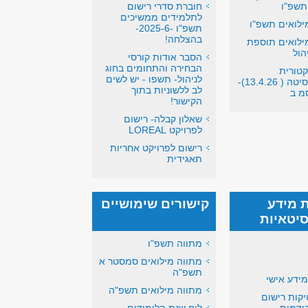
תשפ"ו
חוברת סדרי רישום
לתלמידים ממשיכים
ילואים תשפ"ו
תשפ"ו -2025-6-
בהצלחה!
ילואים תוספת
הול
הסבר אודות קורסי
הבחירה והתחומים בחוג
טורית
לניהול- תשפו - יש לשים
האוניברסיטה ( 13.4.26)-
לב ללשוניות בתוך
מ ב
הקישור!
שאלון קבלה- רישום
לפרויקט LOREAL
רישום לפרויקט אחריות
תאגידית
 מידע
קישורים שימושיים
סיטאיות
מתווה תשפ"ו
מתווה מילואים סמסטר א
תשפ"ה
מתווה מילואים תשפ"ה
קות רישום