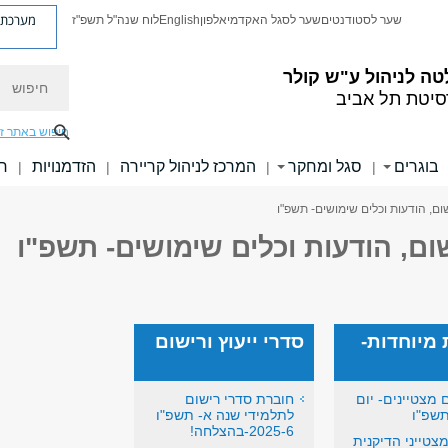
מערכת פ
שער לסטודנטים
שער לסגל האקדמי
אלפון
English
לוח שנה"ל תשפ"ז
חיפוש
ה לניהול ע"ש קולר
סיטת תל אביב
חיפוש באתר ז
בוגרים
סגל ומחקר
המרכז לניהול קריירה
הזדמנויות
חו
|
|
|
|
שום, הודעות וכלים שימושים- תשפ"ו
שום, הודעות וכלים שימושים- תשפ"ו
 מיוחדות-
סדרי ייעוץ ורישום
 מצטיינים- יום
חוברת סדרי רישום
תשפ"ו
לתלמידי שנה א- תשפ"ו
2025-6-בהצלחה!
צטייני הדיקנית