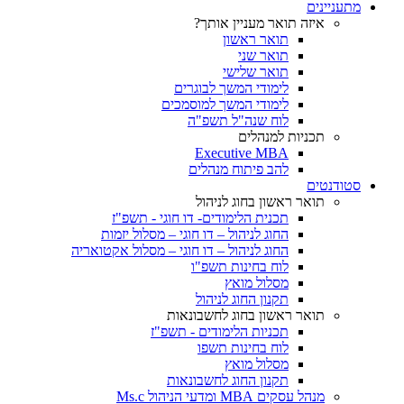
מתעניינים
איזה תואר מעניין אותך?
תואר ראשון
תואר שני
תואר שלישי
לימודי המשך לבוגרים
לימודי המשך למוסמכים
לוח שנה"ל תשפ"ה
תכניות למנהלים
Executive MBA
להב פיתוח מנהלים
סטודנטים
תואר ראשון בחוג לניהול
תכנית הלימודים- דו חוגי - תשפ"ז
החוג לניהול – דו חוגי – מסלול יזמות
החוג לניהול – דו חוגי – מסלול אקטואריה
לוח בחינות תשפ"ו
מסלול מואץ
תקנון החוג לניהול
תואר ראשון בחוג לחשבונאות
תכניות הלימודים - תשפ"ז
לוח בחינות תשפו
מסלול מואץ
תקנון החוג לחשבונאות
מנהל עסקים MBA ומדעי הניהול Ms.c