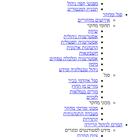
מפגשי קפה ניהול
תכנית המנטורינג
סגל ומחקר
אירועים מחקריים
תחומי מחקר
שיווק
אסטרטגיה ניהולית
אסטרטגיה תפעולית
התנהגות ארגונית
חשבונאות
אסטרטגיה וכלכלת עסקים
מימון
ניהול טכנולוגיה ומידע
סגל
סגל אקדמי בכיר
מורים מן החוץ
מורים בגמלאות
לזכרם
מכוני מחקר
מכוני ומרכזי מחקר
מעבדה התנהגותית
קתדרות
המרכז לניהול קריירה
מידע לסטודנטים ובוגרים
צוות המרכז