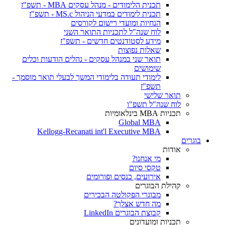
תכנית הלימודים - מנהל עסקים MBA - תשפ"ז
תכנית לימודים במדעי הניהול MS.c - תשפ"ז
הנחיות ומועדי רישום לקורסים
לוח שנה"ל לתכניות התואר השני
מידע לסטודנטים חדשים - תשפ"ז
שאלות נפוצות
תואר שני במנהל עסקים - נהלים הודעות וכלים
שימושים
לימודי תעודה בלימודי המשך לבעלי תואר מוסמך -
תשפ"ז
תואר שלישי
לוח שנה"ל תשפ"ו
תכניות MBA בינלאומיות
Global MBA
Kellogg-Recanati int'l Executive MBA
בוגרים
אודות
מי אנחנו?
טקסי סיום
אירועים, כנסים ופורומים
קהילת הבוגרים
מבוגרי הפקולטה הבכירים
מה חדש אצלך?
קבוצת הבוגרים LinkedIn
תכניות ומועדונים