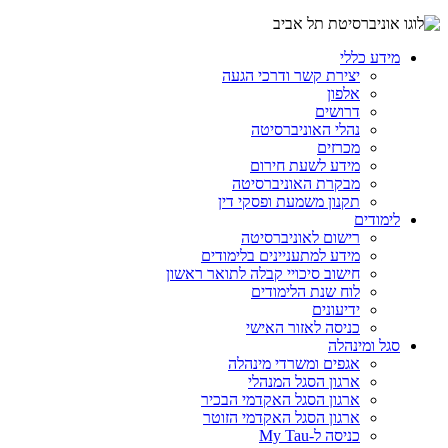
מידע כללי
יצירת קשר ודרכי הגעה
אלפון
דרושים
נהלי האוניברסיטה
מכרזים
מידע לשעת חירום
מבקרת האוניברסיטה
תקנון משמעת ופסקי דין
לימודים
רישום לאוניברסיטה
מידע למתעניינים בלימודים
חישוב סיכויי קבלה לתואר ראשון
לוח שנת הלימודים
ידיעונים
כניסה לאזור האישי
סגל ומינהלה
אגפים ומשרדי מינהלה
ארגון הסגל המנהלי
ארגון הסגל האקדמי הבכיר
ארגון הסגל האקדמי הזוטר
כניסה ל-My Tau