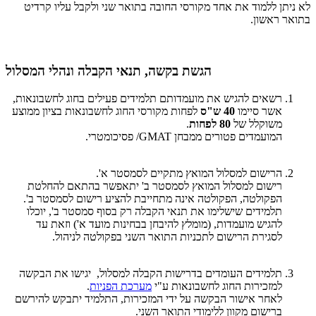
לא ניתן ללמוד את אחד מקורסי החובה בתואר שני ולקבל עליו קרדיט
בתואר ראשון.
הגשת בקשה, תנאי הקבלה ונהלי המסלול
רשאים להגיש את מועמדותם תלמידים פעילים בחוג לחשבונאות,
אשר סיימו
40 ש"ס
לפחות מקורסי החוג לחשבונאות בציון ממוצע
משוקלל של
80 לפחות
.
המועמדים פטורים ממבחן GMAT/ פסיכומטרי.
הרישום למסלול המואץ מתקיים לסמסטר א'.
רישום למסלול המואץ לסמסטר ב' יתאפשר בהתאם להחלטת
הפקולטה, הפקולטה אינה מתחייבת להציע רישום לסמסטר ב'.
תלמידים שישלימו את תנאי הקבלה רק בסוף סמסטר ב', יוכלו
להגיש מועמדות, (מומלץ להיבחן בבחינות מועד א') וזאת עד
לסגירת הרישום לתכניות התואר השני בפקולטה לניהול.
תלמידים העומדים בדרישות הקבלה למסלול, יגישו את הבקשה
למזכירות החוג לחשבונאות ע"י
מערכת הפניות
.
לאחר אישור הבקשה על ידי המזכירות, התלמיד יתבקש להירשם
ברישום מקוון ללימודי התואר השני.