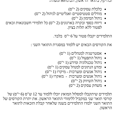
ובהיקף, בתואר הראשון, הם מ-80 ומעלה:
כלכלת עסקים (2 י"ס)
מודלים סטטיסטיים ואנליטיים לניהול (2 י"ס)
ניהול המימון (2 י"ס)
דיווח כספי ובקרה בארגונים (2 י"ס) כל תלמידי חשבונאות זכאים
לפטור ללא תלות בציון.
התלמידים יקבלו פטור על 6 י"ס בלבד.
את הקורסים הבאים יש ללמוד במסגרת התואר השני :
אסטרטגיה למנהלים (1 י"ס)
ניהול התפעול (1 י"ס)
ניהול טכנולוגיה ומידע (1 י"ס)
ומדע הנתונים למנהל עסקים (1 י"ס)
ניהול אנשים ומערכות - מיקרו (1 י"ס)
ניהול אנשים ומערכות - מאקרו (1 י"ס)
ניהול השיווק (2 י"ס)
משחק עסקים (2 י"ס)
תלמידים שיתקבלו למסלול המואץ יוכלו ללמוד עד 12 ש"ס (6 י"ס) של
קורסי תואר שני במקביל ללימודי התואר הראשון. את יתרת הקורסים של
התואר השני ילמדו התלמידים בשנה שלאחר קבלת הזכאות לתואר
הראשון.