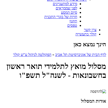
מידע למתעניינים
לפני שממראים
סיום המסע
חויות של בוגרי התכנית
תקנון
טפסים
צרו קשר
קולר בתעשייה
הינך נמצא כאן
לדף הבית של אוניברסיטת תל אביב
»
הפקולטה לניהול ע"ש קולר
מסלול מואץ לתלמידי תואר ראשון
בחשבונאות - לשנה"ל תשפ"ו
אודות המסלול