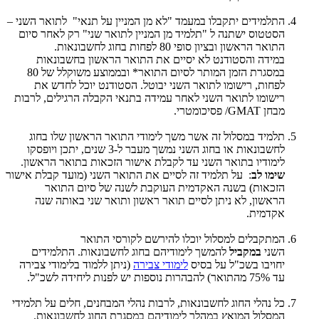
התלמידים יתקבלו במעמד "לא מן המניין על תנאי" לתואר השני –
הסטטוס ישתנה ל "תלמיד מן המניין לתואר שני" רק לאחר סיום
התואר הראשון ובציון סופי 80 לפחות בחוג לחשבונאות.
במידה והסטודנט לא יסיים את התואר הראשון בחשבונאות
במסגרת הזמן המותר לסיום התואר* ובממוצע משוקלל של 80
לפחות, רישומו לתואר השני יבוטל. הסטודנט יוכל לחדש את
רישומו לתואר השני לאחר עמידה בתנאי הקבלה הרגילים, לרבות
מבחן GMAT/ פסיכומטרי.
תלמיד במסלול זה אשר משך לימודי התואר הראשון שלו בחוג
לחשבונאות או בחוג השני נמשך מעבר ל-3 שנים, יתכן ויופסקו
לימודיו בתואר השני עד לקבלת אישור הזכאות בתואר הראשון.
שימו לב
: על תלמיד זה לסיים את התואר השני (מועד קבלת אישור
הזכאות) בשנה האקדמית העוקבת לשנה של סיום התואר
הראשון, לא ניתן לסיים תואר ראשון ותואר שני באותה שנה
אקדמית.
המתקבלים למסלול יוכלו להירשם לקורסי התואר
השני
במקביל
להמשך לימודיהם בחוג לחשבונאות. התלמידים
יחויבו בשכ"ל על בסיס
לימודי צבירה
(ניתן ללמוד בלימודי צבירה
עד 75% מהתואר) להבהרות נוספות יש לפנות ליחידה לשכ"ל.
כל נהלי החוג לחשבונאות, לרבות נהלי המבחנים, חלים על תלמידי
המסלול המואץ במהלך לימודיהם במסגרת החוג לחשבונאות.