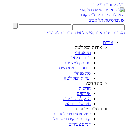
דילוג לתוכן העיקרי
הפקולטה לניהול ע"ש קולר
אוניברסיטת תל אביב
מערכת פניות
אזור אישי לסטודנטים.יות
להרשמה
אודות
אודות הפקולטה
מי אנחנו?
דבר הדקאן
תו תקן למצוינות
דירוגים בינלאומיים
סגל מנהלי
ועדות הפקולטה
מה חדש?
חדשות
אירועים
הפקולטה במדיה
חידושים בניהול
תכניות מיוחדות
יעוץ אסטרטגי לחברות
קידום עסקים בישראל
יזמים צעירים